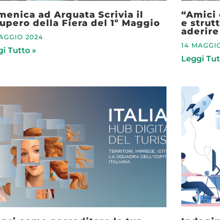
enica ad Arquata Scrivia il
“Amici 
upero della Fiera del 1º Maggio
e strutt
aderire
MAGGIO 2024
14 MAGGI
i Tutto »
Leggi Tut