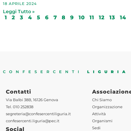
18 APRILE 2024
Leggi Tutto »
1
2
3
4
5
6
7
8
9
10
11
12
13
14
CONFESERCENTI
LIGURIA
Contatti
Associazion
Via Balbi 38B, 16126 Genova
Chi Siamo
Tel. 010 252838
Organizzazione
segreteria@confesercentiliguria.it
Attività
confesercenti.liguria@pec.it
Organismi
Sedi
Social