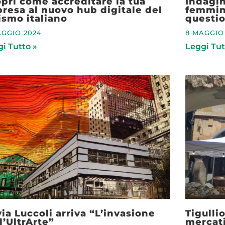
pri come accreditare la tua
Indagin
resa al nuovo hub digitale del
femmini
ismo italiano
questio
AGGIO 2024
8 MAGGIO
i Tutto »
Leggi Tut
via Luccoli arriva “L’invasione
Tigulli
l’UltrArte”
mercati