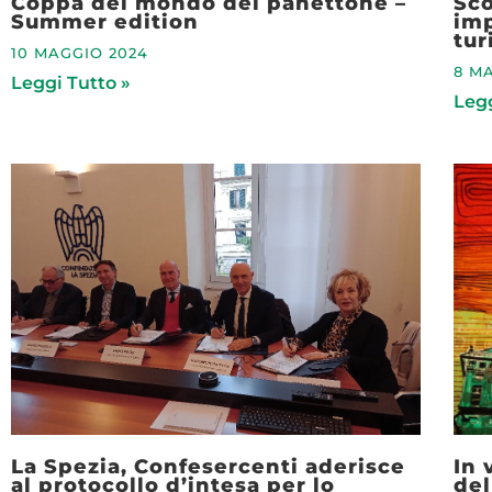
Coppa del mondo del panettone –
Sco
Summer edition
imp
tur
10 MAGGIO 2024
8 M
Leggi Tutto »
Legg
La Spezia, Confesercenti aderisce
In 
al protocollo d’intesa per lo
del