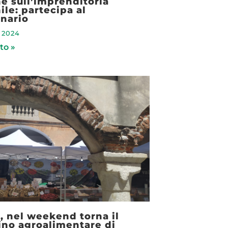
e sull’imprenditoria
le: partecipa al
nario
 2024
to »
o, nel weekend torna il
no agroalimentare di