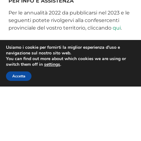
PER INFO E ASSISTENZA
Per le annualità 2022 da pubblicarsi nel 2023 e le
seguenti potete rivolgervi alla confesercenti
provinciale del vostro territorio, cliccando
qui
.
Usiamo i cookie per fornirti la miglior esperienza d'uso e
OBBLIGO PUBBLICITA'
navigazione sul nostro sito web.
EROGAZIONI PUBBLICHE
You can find out more about which cookies we are using or
CONFESERCENTI Liguria 2020
switch them off in
settings
.
Accetta
OBBLIGO PUBBLICITA'
EROGAZIONI PUBBLICHE
CONFESERCENTI Liguria 2021
OBBLIGO PUBBLICITA'
EROGAZIONI PUBBLICHE
CONFESERCENTI Liguria 2022