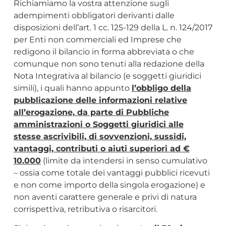
Richiamiamo la vostra attenzione sugli
adempimenti obbligatori derivanti dalle
disposizioni dell’art. 1 cc. 125-129 della L. n. 124/2017
per Enti non commerciali ed Imprese che
redigono il bilancio in forma abbreviata o che
comunque non sono tenuti alla redazione della
Nota Integrativa al bilancio (e soggetti giuridici
simili), i quali hanno appunto
l’obbligo della
pubblicazione delle informazioni relative
all’erogazione, da parte di Pubbliche
amministrazioni o Soggetti giuridici alle
stesse ascrivibili, di sovvenzioni, sussidi,
vantaggi, contributi o aiuti superiori ad €
10.000
(limite da intendersi in senso cumulativo
– ossia come totale dei vantaggi pubblici ricevuti
e non come importo della singola erogazione) e
non aventi carattere generale e privi di natura
corrispettiva, retributiva o risarcitori.