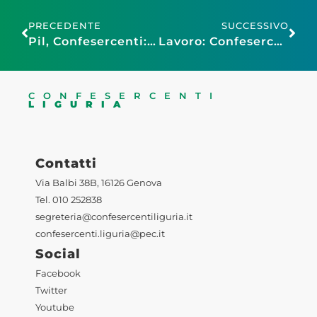
PRECEDENTE
SUCCESSIVO
Pil, Confesercenti: dato positivo, spinta importante da turismo. Priorità è realizzare Pnrr senza ritardi e intervenire su fisco
Lavoro: Confesercenti-SWG, il 36% delle imprese del commercio e del turismo ha difficoltà a reperire personale
CONFESERCENTI
LIGURIA
Contatti
Via Balbi 38B, 16126 Genova
Tel. 010 252838
segreteria@confesercentiliguria.it
confesercenti.liguria@pec.it
Social
Facebook
Twitter
Youtube