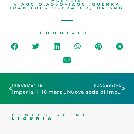
AGENZIE
VIAGGIO
,
ASSOVIAGGI
,
GUERRA
IRAN
,
TOUR OPERATOR
,
TURISMO
CONDIVIDI
PRECEDENTE
SUCCESSIVO
Imperia, il 16 marzo al via nuova edizione del corso Sab ex-Rec a cura del Cescot
Nuova sede di Impresa Donna ad Arma di Taggia (IM), in occasione della Giornata internazionale della donna
CONFESERCENTI
LIGURIA