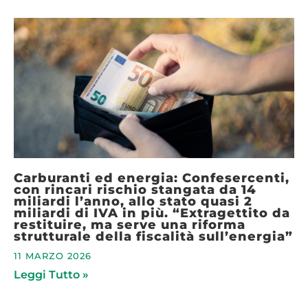
Carburanti ed energia: Confesercenti,
con rincari rischio stangata da 14
miliardi l’anno, allo stato quasi 2
miliardi di IVA in più. “Extragettito da
restituire, ma serve una riforma
strutturale della fiscalità sull’energia”
11 MARZO 2026
Leggi Tutto »