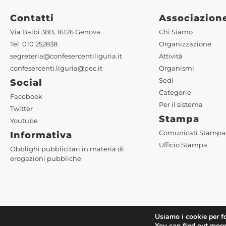
Contatti
Associazion
Via Balbi 38B, 16126 Genova
Chi Siamo
Tel. 010 252838
Organizzazione
segreteria@confesercentiliguria.it
Attività
confesercenti.liguria@pec.it
Organismi
Sedi
Social
Categorie
Facebook
Per il sistema
Twitter
Stampa
Youtube
Comunicati Stampa
Informativa
Ufficio Stampa
Obblighi pubblicitari in materia di
erogazioni pubbliche
Usiamo i cookie per fo
©2022 Confesercenti Liguria |
Privacy
|
Cookie Policy
| Pow
You can find out more