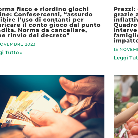
orma fisco e riordino giochi
Prezzi:
ine: Confesercenti, “assurdo
grazie 
ibire l’uso di contanti per
inflatt
aricare il conto gioco dal punto
Quadro 
dita. Norma da cancellare,
interve
e rinvio del decreto”
famigl
impatto
NOVEMBRE 2023
15 NOVEM
i Tutto »
Leggi Tut