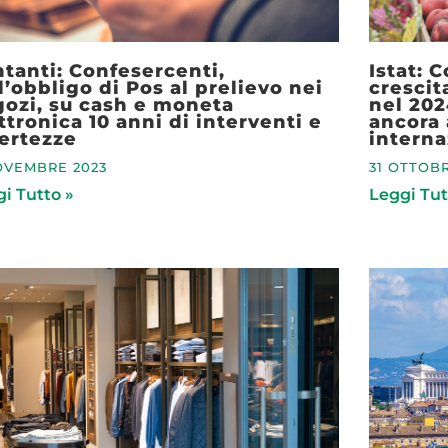
tanti: Confesercenti,
Istat: 
l’obbligo di Pos al prelievo nei
crescit
ozi, su cash e moneta
nel 202
ttronica 10 anni di interventi e
ancora 
ertezze
interna
OVEMBRE 2023
31 OTTOBR
i Tutto »
Leggi Tut