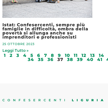
Istat: Confesercenti, sempre più
famiglie in difficoltà, ombra della
povertà si allunga anche su
imprenditori e professionisti
25 OTTOBRE 2023
Leggi Tutto »
1
2
3
4
5
6
7
8
9
10
11
12
13
14
34
35
36
37
38
39
40
41
CONFESERCENTI
LIGURIA