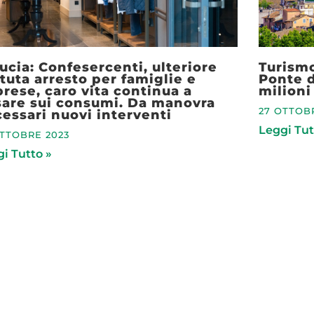
ucia: Confesercenti, ulteriore
Turismo
tuta arresto per famiglie e
Ponte d
rese, caro vita continua a
milioni
are sui consumi. Da manovra
27 OTTOB
essari nuovi interventi
Leggi Tut
OTTOBRE 2023
i Tutto »