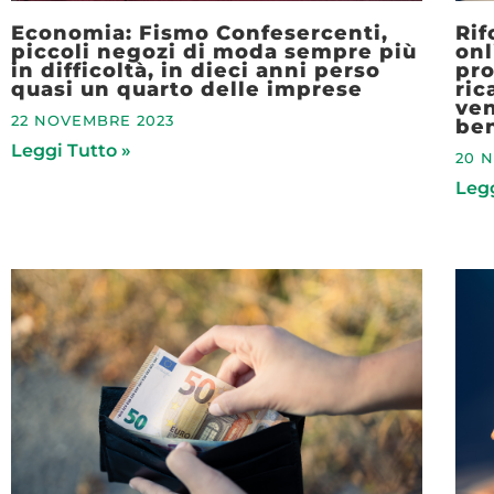
Economia: Fismo Confesercenti,
Rif
piccoli negozi di moda sempre più
onl
in difficoltà, in dieci anni perso
pro
quasi un quarto delle imprese
ric
ven
22 NOVEMBRE 2023
ben
Leggi Tutto »
20 
Legg