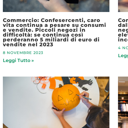
Commercio: Confesercenti, caro
Con
vita continua a pesare su consumi
dal
e vendite. Piccoli negozi in
neg
difficoltà: se continua così
ele
perderanno 5 miliardi di euro di
inc
vendite nel 2023
4 N
8 NOVEMBRE 2023
Legg
Leggi Tutto »