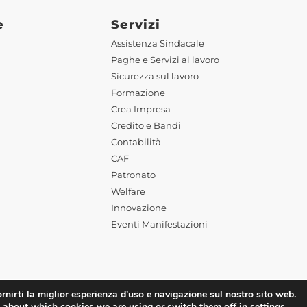
e
Servizi
Assistenza Sindacale
Paghe e Servizi al lavoro
Sicurezza sul lavoro
Formazione
Crea Impresa
Credito e Bandi
Contabilità
CAF
Patronato
Welfare
Innovazione
Eventi Manifestazioni
rnirti la miglior esperienza d'uso e navigazione sul nostro sito web.
ered by
Deep Lab
 about which cookies we are using or switch them off in
settings
.